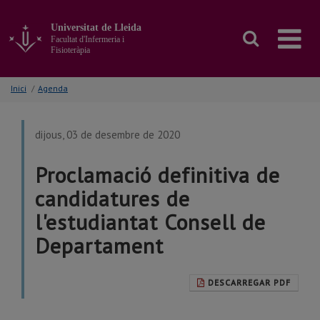
Anar
al
Universitat de Lleida
contingut
Facultat d'Infermeria i
principal
Fisioteràpia
de
la
Inici
/
Agenda
pàgina
dijous, 03 de desembre de 2020
Proclamació definitiva de
candidatures de
l'estudiantat Consell de
Departament
DESCARREGAR PDF