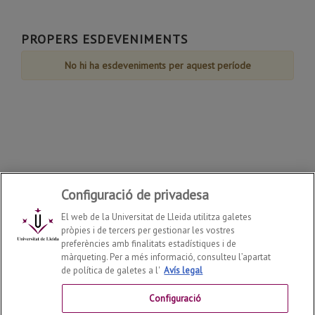
Agost
Agost
Agost
Agost
Agost
Agost
Agost
de
de
de
de
de
de
de
31
Agost
Agost
Agost
Agost
Agost
Agost
Agost
de
PROPERS ESDEVENIMENTS
Agost
No hi ha esdeveniments per aquest període
Configuració de privadesa
El web de la Universitat de Lleida utilitza galetes
pròpies i de tercers per gestionar les vostres
preferències amb finalitats estadístiques i de
màrqueting. Per a més informació, consulteu l’apartat
de política de galetes a l'
Avís legal
Facultat d'Infermeria i Fisioteràpia
2026
© | Telf: +34 973
70 24 43
Configuració