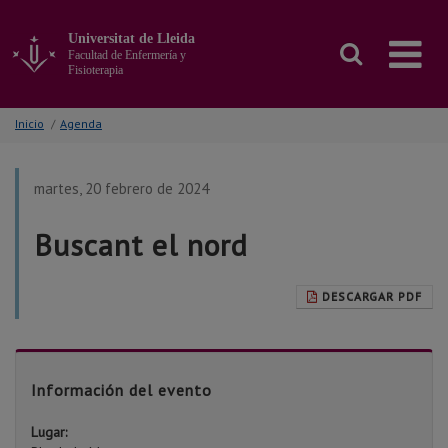
Ir
al
Universitat de Lleida
contenido
Facultad de Enfermería y
principal
Fisioterapia
de
la
Inicio
/
Agenda
página
martes, 20 febrero de 2024
Buscant el nord
DESCARGAR PDF
Información del evento
Lugar: