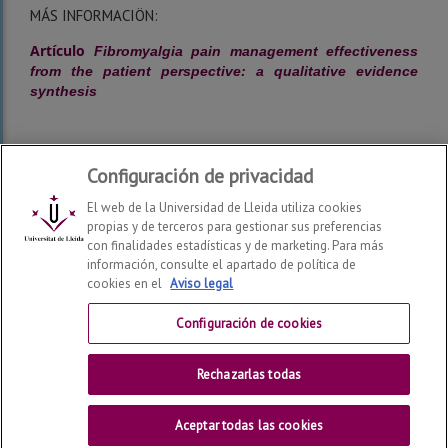
MÁS INFORMACIÖN:
Artículo
Fibromyalgia pain management effectiveness
from the patient perspective: a qualitative evidence
synthesis
Configuración de privacidad
El web de la Universidad de Lleida utiliza cookies
propias y de terceros para gestionar sus preferencias
con finalidades estadísticas y de marketing. Para más
información, consulte el apartado de política de
cookies en el
Aviso legal
Facultad de Enfermería y Fisioterapia
2026
© | Telf: +34
973 70 24 43
Configuración de cookies
Contactar
Rechazarlas todas
Universitat de Lleida
Aceptar todas las cookies