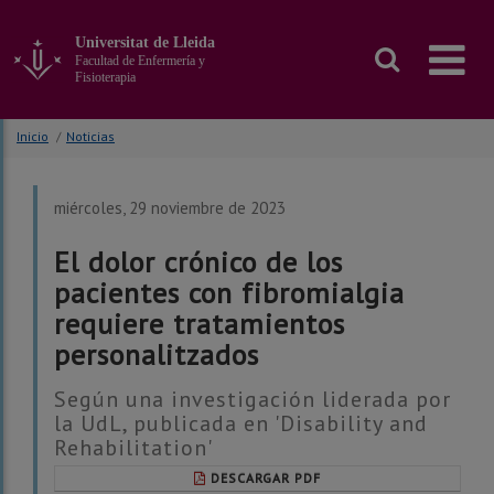
Ir
al
Universitat de Lleida
contenido
Facultad de Enfermería y
principal
Fisioterapia
de
la
Inicio
/
Noticias
página
miércoles, 29 noviembre de 2023
El dolor crónico de los
pacientes con fibromialgia
requiere tratamientos
personalitzados
Según una investigación liderada por
la UdL, publicada en 'Disability and
Rehabilitation'
DESCARGAR PDF