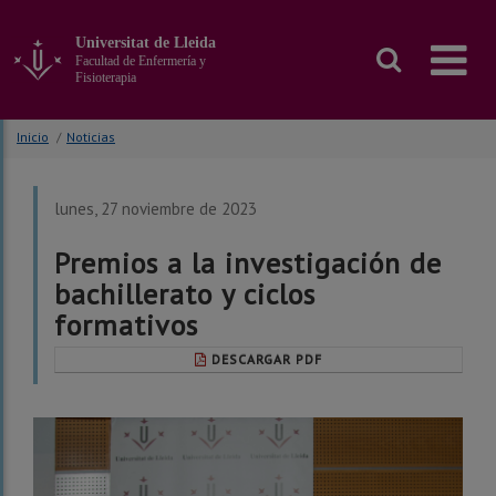
Ir
al
Universitat de Lleida
contenido
Facultad de Enfermería y
principal
Fisioterapia
de
la
Inicio
/
Noticias
página
lunes, 27 noviembre de 2023
Premios a la investigación de
bachillerato y ciclos
formativos
DESCARGAR PDF