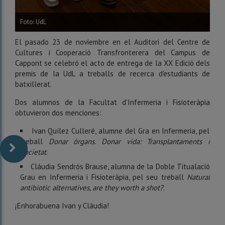
Foto: UdL
El pasado 23 de noviembre en el Auditori del Centre de
Cultures i Cooperació Transfronterera del Campus de
Cappont se celebró el acto de entrega de la XX Edició dels
premis de la UdL a treballs de recerca d'estudiants de
batxillerat.
Dos alumnos de la Facultat d'Infermeria i Fisioteràpia
obtuvieron dos menciones:
Ivan Quílez Culleré, alumne del Gra en Infermeria, pel
treball
Donar òrgans. Donar vida
: Transplantaments i
Societat
.
Clàudia Sendrós Brause, alumna de la Doble Titualació
Grau en Infermeria i Fisioteràpia, pel seu treball
Natural
antibiotic alternatives, are they worth a shot?
.
¡Enhorabuena Ivan y Clàudia!