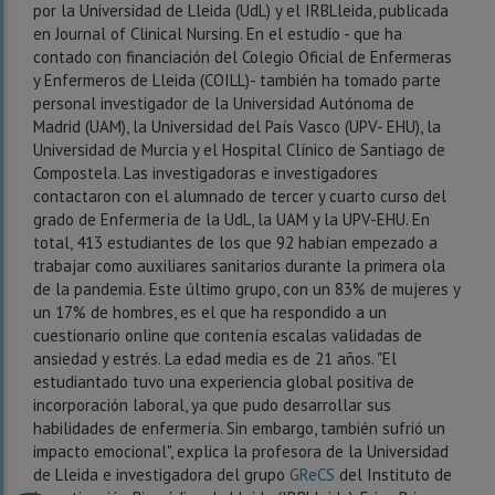
por la Universidad de Lleida (UdL) y el IRBLleida, publicada
en Journal of Clinical Nursing.
En el estudio - que ha
contado con financiación del Colegio Oficial de Enfermeras
y Enfermeros de Lleida (COILL)- también ha tomado parte
personal investigador de la Universidad Autónoma de
Madrid (UAM), la Universidad del País Vasco (UPV-
EHU), la
Universidad de Murcia y el Hospital Clínico de Santiago de
Compostela.
Las investigadoras e investigadores
contactaron con el alumnado de tercer y cuarto curso del
grado de Enfermería de la UdL, la UAM y la UPV-EHU.
En
total, 413 estudiantes de los que 92 habían empezado a
trabajar como auxiliares sanitarios durante la primera ola
de la pandemia.
Este último grupo, con un 83% de mujeres y
un 17% de hombres, es el que ha respondido a un
cuestionario online que contenía escalas validadas de
ansiedad y estrés.
La edad media es de 21 años.
"El
estudiantado tuvo una experiencia global positiva de
incorporación laboral, ya que pudo desarrollar sus
habilidades de enfermería. Sin embargo, también sufrió un
impacto emocional", explica la profesora de la Universidad
de Lleida e investigadora del
grupo
GReCS
del Instituto de