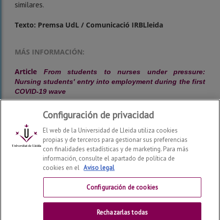
similares.
Texto: Premsa UdL /
Comunicació IRBLleida
MÁS INFORMACIÓN:
Article
From students to nurses under pressure:
Nursing students' entry into employment during the first
COVID-19 wave
Configuración de privacidad
El web de la Universidad de Lleida utiliza cookies
propias y de terceros para gestionar sus preferencias
con finalidades estadísticas y de marketing. Para más
información, consulte el apartado de política de
cookies en el
Aviso legal
Facultad de Enfermería y Fisioterapia
2026
© | Telf: +34
973 70 24 43
Configuración de cookies
Contactar
Rechazarlas todas