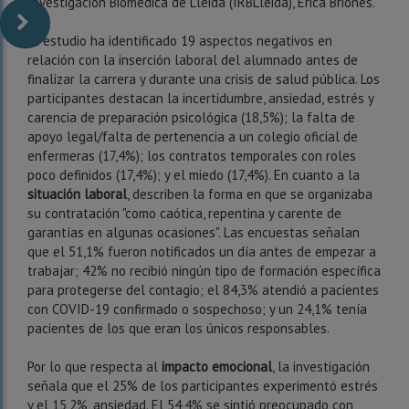
Investigación Biomédica de Lleida (IRBLleida), Erica Briones.
El estudio ha identificado 19 aspectos negativos en
relación con la inserción laboral del alumnado antes de
finalizar la carrera y durante una crisis de salud pública.
Los
participantes destacan la incertidumbre, ansiedad, estrés y
carencia de preparación psicológica (18,5%);
la falta de
apoyo legal/falta de pertenencia a un colegio oficial de
enfermeras (17,4%);
los contratos temporales con roles
poco definidos (17,4%);
y el miedo (17,4%).
En cuanto a la
situación laboral
, describen la forma en que se organizaba
su contratación "como caótica, repentina y carente de
garantías en algunas ocasiones".
Las encuestas señalan
que el 51,1% fueron notificados un día antes de empezar a
trabajar;
42% no recibió ningún tipo de formación específica
para protegerse del contagio;
el 84,3% atendió a pacientes
con COVID-19 confirmado o sospechoso;
y un 24,1% tenía
pacientes de los que eran los únicos responsables.
Por lo que respecta al
impacto emocional
, la investigación
señala que el 25% de los participantes experimentó estrés
y el 15,2%, ansiedad.
El 54,4% se sintió preocupado con