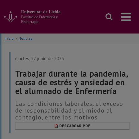
Ir
al
Universitat de Lleida
contenido
Facultad de Enfermería y
principal
Fisioterapia
de
la
Inicio
/
Noticias
página
martes, 27 junio de 2023
Trabajar durante la pandemia,
causa de estrés y ansiedad en
el alumnado de Enfermería
Las condiciones laborales, el exceso
de responsabilidad y el miedo al
contagio, entre los motivos
DESCARGAR PDF