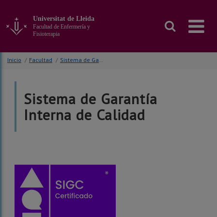
Ir
al
Universitat de Lleida
contenido
Facultad de Enfermería y
principal
Fisioterapia
de
la
Inicio
/
Facultad
/
Sistema de Garantía Interna de Calidad
página
Sistema de Garantía
Interna de Calidad