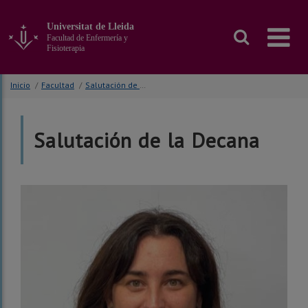
Ir
al
Universitat de Lleida
contenido
Facultad de Enfermería y
principal
Fisioterapia
de
la
Inicio
/
Facultad
/
Salutación de la Decana
página
Salutación de la Decana