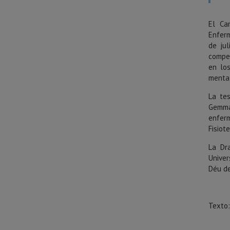
El Ca
Enferm
de jul
compen
en lo
mental
La te
Gemma
enferm
Fisiot
La Dra
Univer
Déu de
Texto: