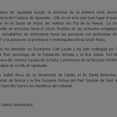
mpus de Igualada acogió la defensa de la primera tesis docto
ería del Campus de Igualada – UdL en un acto que tuvo lugar el pa
io en el Salón de Actos del edificio del Pla de la Massa . La te
dio de artículos lleva el título "Análisis de las actitudes estigmat
s estudiantes de enfermería hacia las personas con problemas de
" y la autora es la profesora e investigadora Rosa Giralt Palou.
sis ha obtenido un Excelente Cum Laude y ha sido codirigida por 
 Prat, psicóloga de la Fundación Althaia y la Dra. Glòria Tort-N
era del Institut Català de la Salut y profesora de la Facultat d'Infer
eràpia de la UdL en Igualada.
. Judith Roca, de la Universitat de Lleida, el Dr. David Ballester
sitat de Girona y la Dra. Susanna Ochoa, del Parc Sanitari de Sant 
 Sant Boi fueron los miembros del tribunal.
 Lidera Comunicació