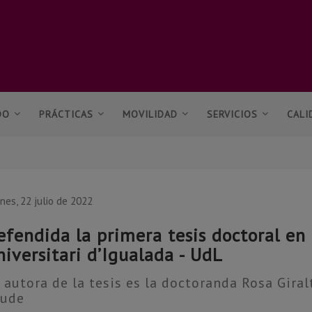
DO
PRÁCTICAS
MOVILIDAD
SERVICIOS
CALI
rnes, 22 julio de 2022
efendida la primera tesis doctoral e
niversitari d’Igualada - UdL
 autora de la tesis es la doctoranda Rosa Gira
aude