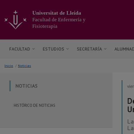
Ir
al
Universitat de Lleida
contenido
Facultad de Enfermería y
principal
Fisioterapia
de
la
página
FACULTAD
ESTUDIOS
SECRETARÍA
ALUMNA
Inicio
/
Noticias
NOTICIAS
vie
D
HISTÓRICO DE NOTICIAS
U
La
L