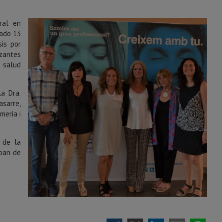
ral en
sado 13
sis por
izantes
 salud
la Dra.
asarre,
meria i
, de la
Joan de