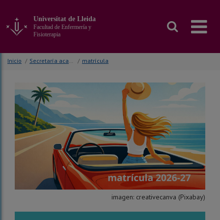
Ir
al
Universitat de Lleida
contenido
Facultad de Enfermería y
principal
Fisioterapia
de
la
Inicio
/
Secretaría académica
/
matrícula
página
imagen: creativecanva (Pixabay)