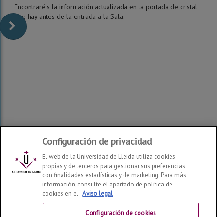
Encontraréis la información actualizada en la portada de cristal
que hay antes de la entrada a la Sala.
Configuración de privacidad
El web de la Universidad de Lleida utiliza cookies
propias y de terceros para gestionar sus preferencias
con finalidades estadísticas y de marketing. Para más
información, consulte el apartado de política de
cookies en el
Aviso legal
Facultad de Enfermería y Fisioterapia
2026
© | Telf: +34
973 70 24 43
Configuración de cookies