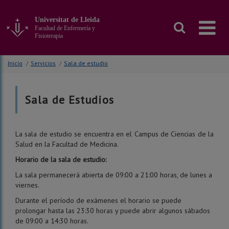
Ir
al
Universitat de Lleida
contenido
Facultad de Enfermería y
principal
Fisioterapia
de
la
Inicio
/
Servicios
/
Sala de estudio
página
Sala de Estudios
La sala de estudio se encuentra en el Campus de Ciencias de la
Salud en la Facultad de Medicina.
Horario de la sala de estudio:
La sala permanecerá abierta de 09:00 a 21:00 horas, de lunes a
viernes.
Durante el período de exámenes el horario se puede
prolongar hasta las 23:30 horas y puede abrir algunos sábados
de 09:00 a 14:30 horas.