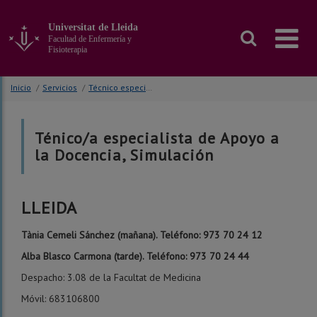
Ir
al
Universitat de Lleida
contenido
Facultad de Enfermería y
principal
Fisioterapia
de
la
Inicio
/
Servicios
/
Técnico especialista de Apoyo a la Docencia, Simulación
página
Ténico/a especialista de Apoyo a
la Docencia, Simulación
LLEIDA
Tània Cemeli Sánchez (mañana). Teléfono: 973 70 24 12
Alba Blasco Carmona (tarde). Teléfono: 973 70 24 44
Despacho: 3.08 de la Facultat de Medicina
Móvil: 683106800