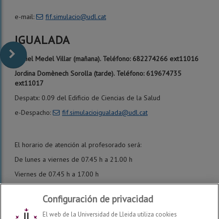
e-mail:
fif.simulacio@udl.cat
IGUALADA
Daniel Medel Villar (mañana). Teléfono: 682274266 ext11016
Jordina Domènech Sorolla (tarde). Teléfono: 619674735
ext11017
Despatx: 0.09 del Edificio de Ciencias de la Salud
e-Despacho:
fif.simulacioigualada@udl.cat
El horario de atención al profesorado será:
De lunes a viernes de 07.45 h a 21.00 h
Viernes de 07.45 h a 17.00 h
Configuración de privacidad
El web de la Universidad de Lleida utiliza cookies