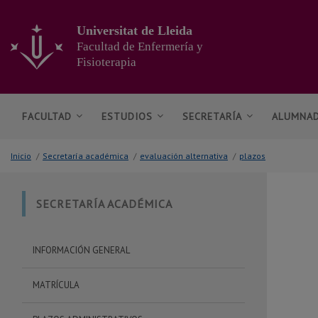
Ir
al
Universitat de Lleida
contenido
Facultad de Enfermería y
principal
Fisioterapia
de
la
página
FACULTAD
ESTUDIOS
SECRETARÍA
ALUMNA
Inicio
/
Secretaría académica
/
evaluación alternativa
/
plazos
SECRETARÍA ACADÉMICA
INFORMACIÓN GENERAL
MATRÍCULA