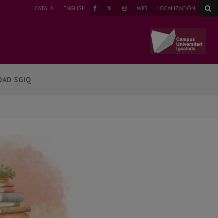
TWITTER
CATALÀ
ENGLISH
WIFI
LOCALIZACIÓN
FAEBOOK
INSTAGRAM
DAD SGIQ