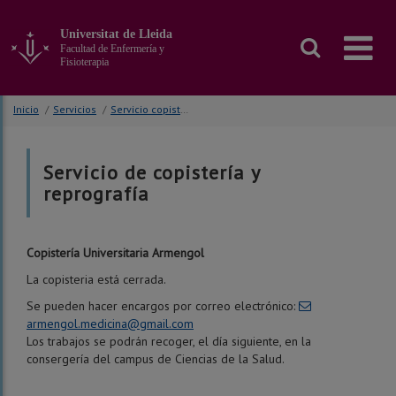
Ir
al
Universitat de Lleida
contenido
Facultad de Enfermería y
principal
Fisioterapia
de
la
Inicio
/
Servicios
/
Servicio copistería y reprografía
página
Servicio de copistería y
reprografía
Copistería Universitaria Armengol
La copisteria está cerrada.
Se pueden hacer encargos por correo electrónico:
armengol.medicina@gmail.com
Los trabajos se podrán recoger, el día siguiente, en la
consergería del campus de Ciencias de la Salud.