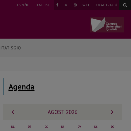
TWITTER
ESPAÑOL
ENGLISH
WIFI
LOCALITZACIÓ
FAEBOOK
INSTAGRAM
ITAT SGIQ
Agenda
Mes
Mes
AGOST 2026
anterior
següe
DL
DT
DC
DJ
DV
DS
DG