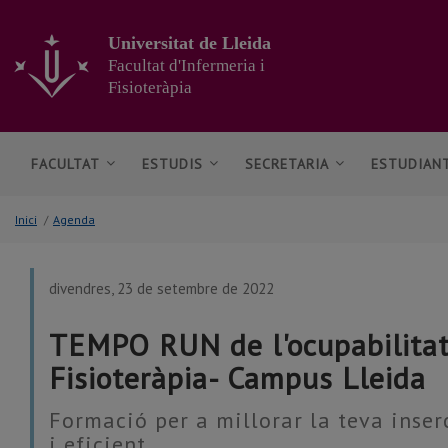
Anar
al
Universitat de Lleida
contingut
Facultat d'Infermeria i
principal
Fisioteràpia
de
la
pàgina
FACULTAT
ESTUDIS
SECRETARIA
ESTUDIAN
Inici
/
Agenda
divendres, 23 de setembre de 2022
TEMPO RUN de l'ocupabilitat 
Fisioteràpia- Campus Lleida
Formació per a millorar la teva inser
i eficient.