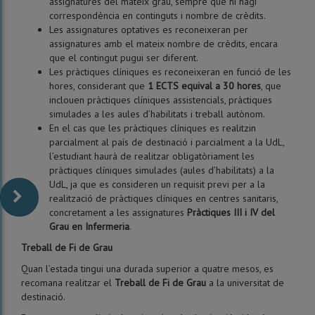
assignatures del mateix grau, sempre que hi hagi
correspondència en continguts i nombre de crèdits.
Les assignatures optatives es reconeixeran per
assignatures amb el mateix nombre de crèdits, encara
que el contingut pugui ser diferent.
Les pràctiques clíniques es reconeixeran en funció de les
hores, considerant que
1 ECTS equival a 30 hores
, que
inclouen pràctiques clíniques assistencials, pràctiques
simulades a les aules d’habilitats i treball autònom.
En el cas que les pràctiques clíniques es realitzin
parcialment al país de destinació i parcialment a la UdL,
l’estudiant haurà de realitzar obligatòriament les
pràctiques clíniques simulades (aules d’habilitats) a la
UdL, ja que es consideren un requisit previ per a la
realització de pràctiques clíniques en centres sanitaris,
concretament a les assignatures
Pràctiques III i IV del
Grau en Infermeria
.
Treball de Fi de Grau
Quan l’estada tingui una durada superior a quatre mesos, es
recomana realitzar el
Treball de Fi de Grau
a la universitat de
destinació.