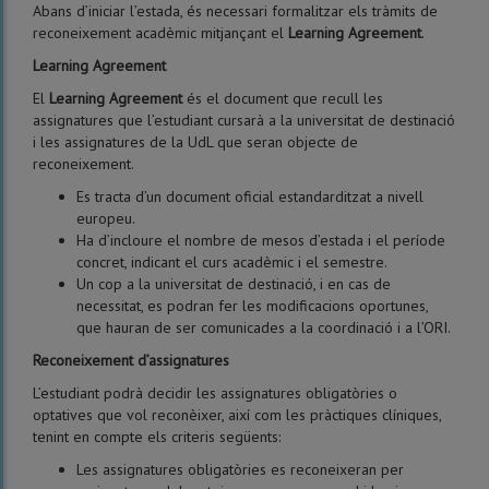
Abans d’iniciar l’estada, és necessari formalitzar els tràmits de
reconeixement acadèmic mitjançant el
Learning Agreement
.
Learning Agreement
El
Learning Agreement
és el document que recull les
assignatures que l’estudiant cursarà a la universitat de destinació
i les assignatures de la UdL que seran objecte de
reconeixement.
Es tracta d’un document oficial estandarditzat a nivell
europeu.
Ha d’incloure el nombre de mesos d’estada i el període
concret, indicant el curs acadèmic i el semestre.
Un cop a la universitat de destinació, i en cas de
necessitat, es podran fer les modificacions oportunes,
que hauran de ser comunicades a la coordinació i a l’ORI.
Reconeixement d’assignatures
L’estudiant podrà decidir les assignatures obligatòries o
optatives que vol reconèixer, així com les pràctiques clíniques,
tenint en compte els criteris següents:
Les assignatures obligatòries es reconeixeran per