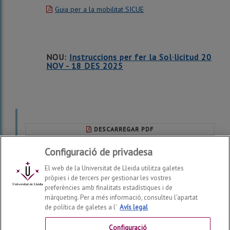
Guia per a la mobilitat SICUE
NOU:
Instruccions per fer la Sol·licitud 20
NOV - 18 DES 2025
DESCARREGAR PDF
Configuració de privadesa
Darrera modificació:
dimarts, 05 de de maig de 2026
El web de la Universitat de Lleida utilitza galetes
pròpies i de tercers per gestionar les vostres
preferències amb finalitats estadístiques i de
màrqueting. Per a més informació, consulteu l’apartat
de política de galetes a l'
Avís legal
Facultat d'Infermeria i Fisioteràpia
2026
© | Telf: +34 973
70 24 43
Configuració