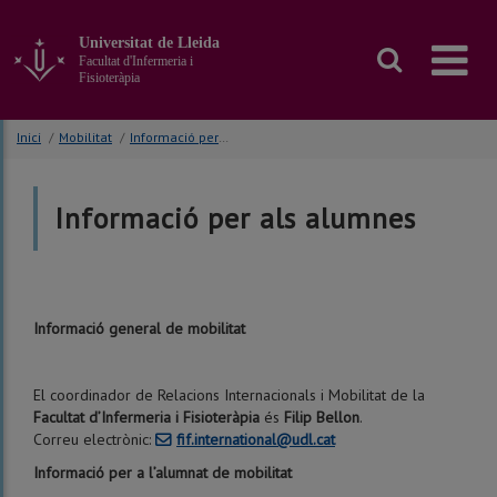
Anar
al
Universitat de Lleida
contingut
Facultat d'Infermeria i
principal
Fisioteràpia
de
la
Inici
/
Mobilitat
/
Informació per l'alumnat
pàgina
Informació per als alumnes
Informació general de mobilitat
El coordinador de Relacions Internacionals i Mobilitat de la
Facultat d’Infermeria i Fisioteràpia
és
Filip Bellon
.
Correu electrònic:
fif.international@udl.cat
Informació per a l’alumnat de mobilitat