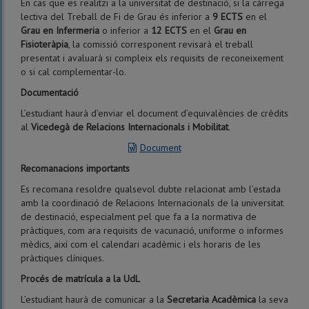
En cas que es realitzi a la universitat de destinació, si la càrrega
lectiva del Treball de Fi de Grau és inferior a
9 ECTS
en el
Grau en Infermeria
o inferior a
12 ECTS
en el
Grau en
Fisioteràpia
, la comissió corresponent revisarà el treball
presentat i avaluarà si compleix els requisits de reconeixement
o si cal complementar-lo.
Documentació
L’estudiant haurà d’enviar el document d’equivalències de crèdits
al
Vicedegà de Relacions Internacionals i Mobilitat
.
Document
Recomanacions importants
Es recomana resoldre qualsevol dubte relacionat amb l’estada
amb la coordinació de Relacions Internacionals de la universitat
de destinació, especialment pel que fa a la normativa de
pràctiques, com ara requisits de vacunació, uniforme o informes
mèdics, així com el calendari acadèmic i els horaris de les
pràctiques clíniques.
Procés de matrícula a la UdL
L’estudiant haurà de comunicar a la
Secretaria Acadèmica
la seva