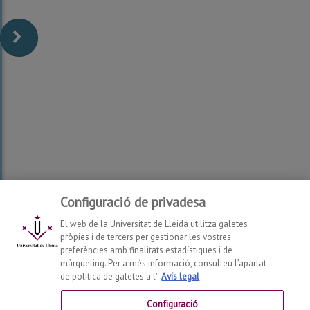
Configuració de privadesa
El web de la Universitat de Lleida utilitza galetes
pròpies i de tercers per gestionar les vostres
preferències amb finalitats estadístiques i de
màrqueting. Per a més informació, consulteu l’apartat
de política de galetes a l'
Avís legal
Facultat d'Infermeria i Fisioteràpia
2026
© | Telf: +34 973
70 24 43
Configuració