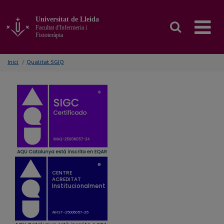
Anar
al
Universitat de Lleida
contingut
Facultat d'Infermeria i
principal
Fisioteràpia
de
la
Inici
/
Qualitat SGIQ
pàgina