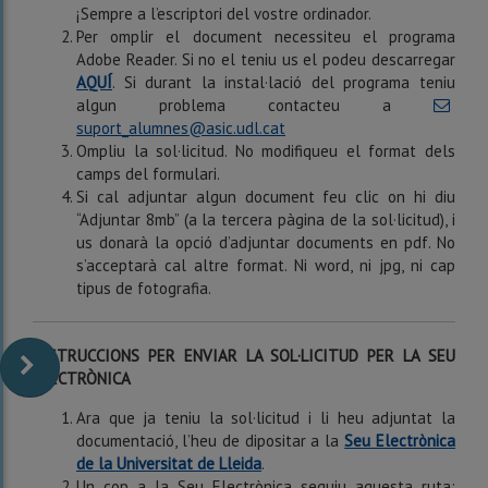
¡Sempre a l’escriptori del vostre ordinador.
Per omplir el document necessiteu el programa
Adobe Reader. Si no el teniu us el podeu descarregar
AQUÍ
. Si durant la instal·lació del programa teniu
algun problema contacteu a
suport_alumnes@asic.udl.cat
Ompliu la sol·licitud. No modifiqueu el format dels
camps del formulari.
Si cal adjuntar algun document feu clic on hi diu
“Adjuntar 8mb” (a la tercera pàgina de la sol·licitud), i
us donarà la opció d’adjuntar documents en pdf. No
s’acceptarà cal altre format. Ni word, ni jpg, ni cap
tipus de fotografia.
INSTRUCCIONS PER ENVIAR LA SOL·LICITUD PER LA SEU
ELECTRÒNICA
Ara que ja teniu la sol·licitud i li heu adjuntat la
documentació, l’heu de dipositar a la
Seu Electrònica
de la Universitat de Lleida
.
Un cop a la Seu Electrònica seguiu aquesta ruta: