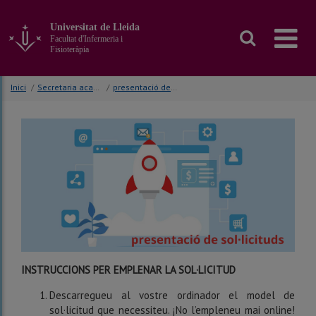
Anar
al
Universitat de Lleida
contingut
Facultat d'Infermeria i
principal
Fisioteràpia
de
la
Inici
/
Secretaria acadèmica
/
presentació de sol·licituds
pàgina
INSTRUCCIONS PER EMPLENAR LA SOL·LICITUD
Descarregueu al vostre ordinador el model de
sol·licitud que necessiteu. ¡No l’empleneu mai online!