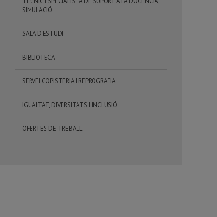
TÈCNIC ESPECIALISTA DE SUPORT A LA DOCÈNCIA,
SIMULACIÓ
SALA D'ESTUDI
BIBLIOTECA
SERVEI COPISTERIA I REPROGRAFIA
IGUALTAT, DIVERSITATS I INCLUSIÓ
OFERTES DE TREBALL