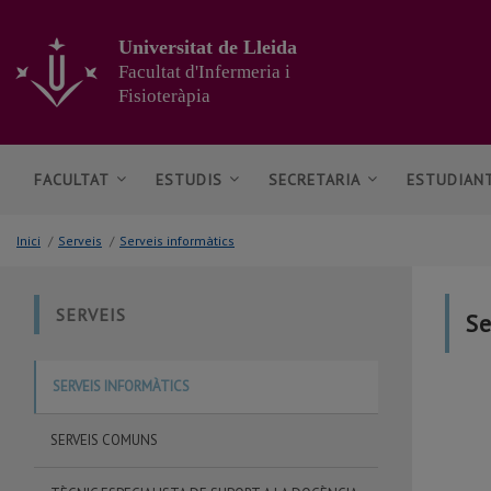
Anar
al
Universitat de Lleida
contingut
Facultat d'Infermeria i
principal
Fisioteràpia
de
la
pàgina
FACULTAT
ESTUDIS
SECRETARIA
ESTUDIAN
Inici
/
Serveis
/
Serveis informàtics
SERVEIS
Se
SERVEIS INFORMÀTICS
SERVEIS COMUNS