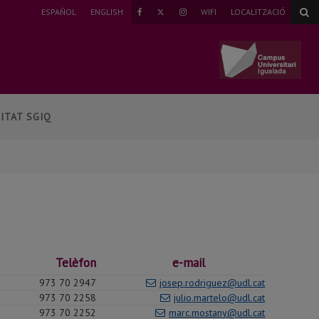
TWITTER
ESPAÑOL
ENGLISH
WIFI
LOCALITZACIÓ
FAEBOOK
INSTAGRAM
ITAT SGIQ
Telèfon
e-mail
973 70 2947
josep.rodriguez@udl.cat
973 70 2258
julio.martelo@udl.cat
973 70 2252
marc.mostany@udl.cat