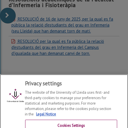
d'Infermeria i Fisioteràpia
RESOLUCIÓ de 16 de juny de 2025, per la qual es fa
pública la relació d'estudiants del grau en Infermeria
(seu Lleida) que han demanat torn de matí.
RESOLUCIÓ per la qual es fa pública la relació
d'estudiants del grau en Infermeria del Campus
d'igualada que han demanat canvi de torn.
Privacy settings
The website of the University of Lleida uses first- and
third-party cookies to manage your preferences for
statistical and marketing purposes. For more
information, please refer to the cookies policy section
in the
Legal Notice
Faculty of Nursing and Physiotherapy
2026
© | Telf: +34
973 70 24 43
Cookies Settings