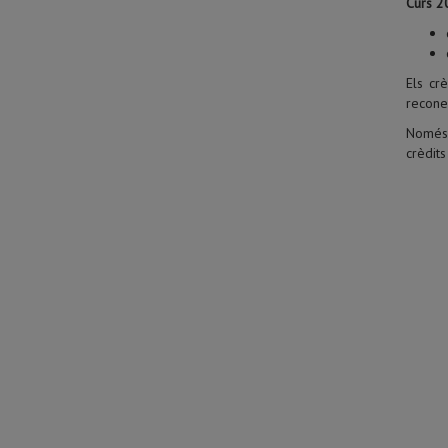
Curs 2
Els cr
recone
Només 
crèdits