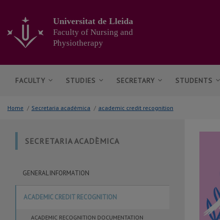
Go
to
Universitat de Lleida
the
Faculty of Nursing and
main
Physiotherapy
content
of
the
page
FACULTY
STUDIES
SECRETARY
STUDENTS
Home
/
Secretaria acadèmica
/
academic credit recognition
SECRETARIA ACADÈMICA
GENERAL INFORMATION
ACADEMIC CREDIT RECOGNITION
ACADEMIC RECOGNITION DOCUMENTATION