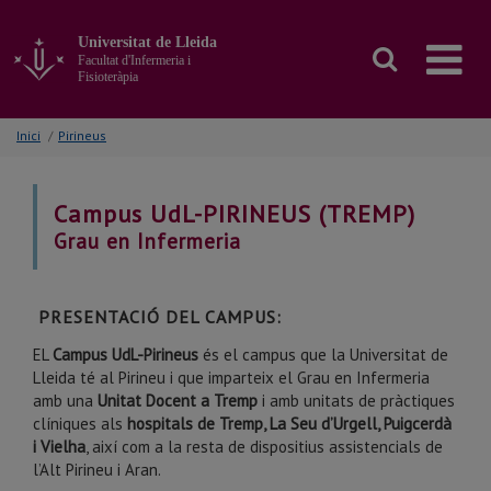
Anar
al
Universitat de Lleida
contingut
Facultat d'Infermeria i
principal
Fisioteràpia
de
la
Inici
/
Pirineus
pàgina
Campus UdL-PIRINEUS (TREMP)
Grau en Infermeria
PRESENTACIÓ DEL CAMPUS:
EL
Campus UdL-Pirineus
és el campus que la Universitat de
Lleida té al Pirineu i que imparteix el Grau en Infermeria
amb una
Unitat Docent a Tremp
i amb unitats de pràctiques
clíniques als
hospitals de Tremp, La Seu d’Urgell, Puigcerdà
i Vielha
, així com a la resta de dispositius assistencials de
l’Alt Pirineu i Aran.