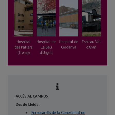
Hospital
Hospital de
Hospital de
Espitau Val
del Pallars
La Seu
Cerdanya
d’Aran
(Tremp)
d’Urgell
ACCÉS AL CAMPUS
Des de Lleida:
Ferrocarrils de la Generalitat de