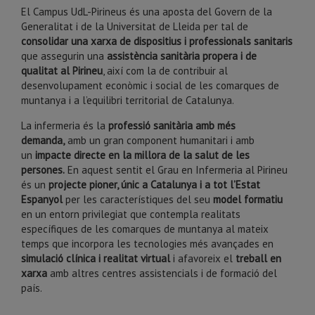
El Campus UdL-Pirineus és una aposta del Govern de la
Generalitat i de la Universitat de Lleida per tal de
consolidar una xarxa de dispositius i professionals sanitaris
que assegurin una
assistència sanitària propera i de
qualitat al Pirineu
, així com la de contribuir al
desenvolupament econòmic i social de les comarques de
muntanya i a l’equilibri territorial de Catalunya.
La infermeria és la
professió sanitària amb més
demanda,
amb un gran component humanitari i amb
un
impacte directe en la millora de la salut de les
persones.
En aquest sentit el Grau en Infermeria al Pirineu
és un
projecte pioner, únic a Catalunya i a tot l’Estat
Espanyol
per les característiques del seu
model formatiu
en un entorn privilegiat que contempla realitats
específiques de les comarques de muntanya al mateix
temps que incorpora les tecnologies més avançades en
simulació clínica i realitat virtual
i afavoreix el
treball en
xarxa
amb altres centres assistencials i de formació del
país.