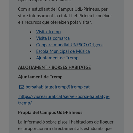
tipus d’esport a l’aire lliure.
Com a estudiant del Campus UdL-Pirineus, per
viure intensament la ciutat i el Pirineu i conèixer
els recursos que ofereixen pots visitar:
Visita Tremp
Visita la comarca
Geoparc mundial UNESCO Origens
Escola Municipal de Música
Ajuntament de Tremp
ALLOTJAMENT / BORSES HABITATGE
Ajuntament de Tremp
borsahabitatgetremp@tremp.cat
https://viurearural.cat/servei/borsa-habitatge-
tremp/
Pròpia del Campus UdL-Pirineus
La informació sobre pisos i habitacions de lloguer
es proporcionarà directament als estudiants que