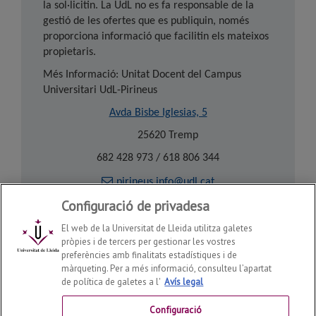
la sol·licitin. La UdL no es fa responsable de la
gestió de les ofertes que es publiquin, només
proporciona informació que facilitin els mateixos
propietaris.
Més Informació: Unitat Docent del Campus
Universitari UdL-Pirineus
Avda Bisbe Iglesias, 5
25620 Tremp
682 428 973 / 618 806 344
pirineus.info@udl.cat
Configuració de privadesa
El web de la Universitat de Lleida utilitza galetes
pròpies i de tercers per gestionar les vostres
preferències amb finalitats estadístiques i de
màrqueting. Per a més informació, consulteu l’apartat
de política de galetes a l'
Avís legal
Facultat d'Infermeria i Fisioteràpia
2026
© | Telf: +34 973
70 24 43
Configuració