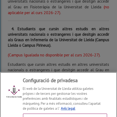
universitats nacionals o estrangeres i que desitgin accedir
(no
al Grau en Fisioteràpia de la Universitat de Lleida
aplicable per al curs 2026-27)
.
4.
Estudiants que cursin altres estudis en altres
universitats nacionals o estrangeres i que desitgin accedir
als Graus en Infermeria de la Universitat de Lleida (Campus
Lleida o Campus Pirineus).
(Campus Igualada no disponible per al curs 2026-27)
.
Estudiants que cursin altres estudis en altres universitats
nacionals o estrangeres i que desitgin accedir al Grau en
(no aplicable per al
Fisioteràpia de la Universitat de Lleida
Configuració de privadesa
curs 2026-27)
.
El web de la Universitat de Lleida utilitza galetes
pròpies i de tercers per gestionar les vostres
preferències amb finalitats estadístiques i de
màrqueting. Per a més informació, consulteu l’apartat
de política de galetes a l'
Avís legal
Facultat d'Infermeria i Fisioteràpia
2026
© | Telf: +34 973
70 24 43