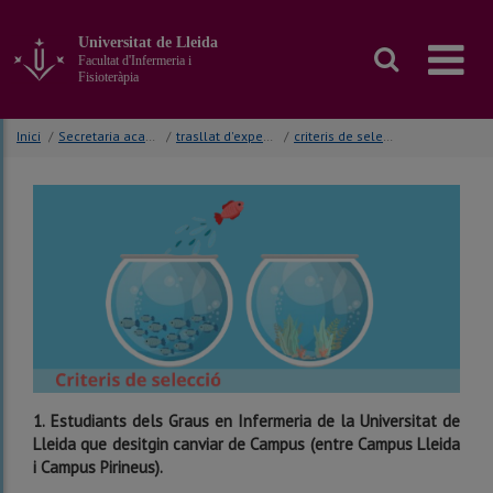
Anar
al
Universitat de Lleida
contingut
Facultat d'Infermeria i
principal
Fisioteràpia
de
la
Inici
/
Secretaria acadèmica
/
trasllat d'expedient
/
criteris de selecció
pàgina
1.
Estudiants dels Graus en Infermeria de la Universitat de
Lleida que desitgin canviar de Campus (entre Campus Lleida
i Campus Pirineus).