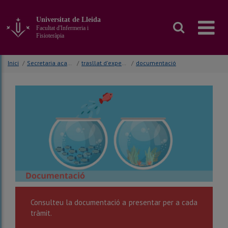
Anar
al
Universitat de Lleida
contingut
Facultat d'Infermeria i
principal
Fisioteràpia
de
la
Inici
/
Secretaria acadèmica
/
trasllat d'expedient
/
documentació
pàgina
Consulteu la documentació a presentar per a cada
tràmit.