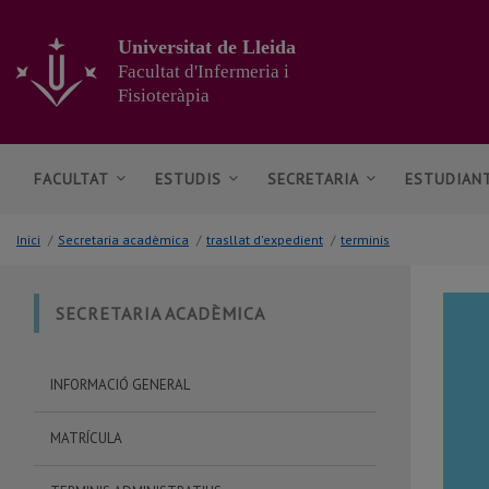
Anar
al
Universitat de Lleida
contingut
Facultat d'Infermeria i
principal
Fisioteràpia
de
la
pàgina
FACULTAT
ESTUDIS
SECRETARIA
ESTUDIAN
Inici
/
Secretaria acadèmica
/
trasllat d'expedient
/
terminis
SECRETARIA ACADÈMICA
INFORMACIÓ GENERAL
MATRÍCULA