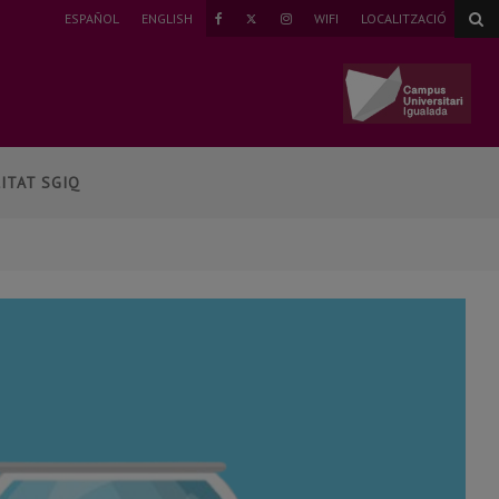
TWITTER
ESPAÑOL
ENGLISH
WIFI
LOCALITZACIÓ
FAEBOOK
INSTAGRAM
ITAT SGIQ