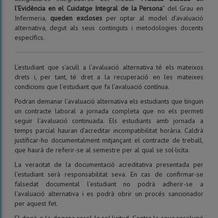
l’Evidència en el Cuidatge Integral de la Persona
” del Grau en
Infermeria,
queden excloses
per optar al model d’avaluació
alternativa, degut als seus continguts i metodologies docents
específics.
L’estudiant que s’acull a l’avaluació alternativa té els mateixos
drets i, per tant, té dret a la recuperació en les mateixes
condicions que l’estudiant que fa l’avaluació contínua.
Podran demanar l’avaluació alternativa els estudiants que tinguin
un contracte laboral a jornada completa que no els permeti
seguir l’avaluació continuada. Els estudiants amb jornada a
temps parcial hauran d’acreditar incompatibilitat horària. Caldrà
justificar-ho documentalment mitjançant el contracte de treball,
que haurà de referir-se al semestre per al qual se sol·licita.
La veracitat de la documentació acreditativa presentada per
l’estudiant serà responsabilitat seva. En cas de confirmar-se
falsedat documental l’estudiant no podrà adherir-se a
l’avaluació alternativa i es podrà obrir un procés sancionador
per aquest fet.