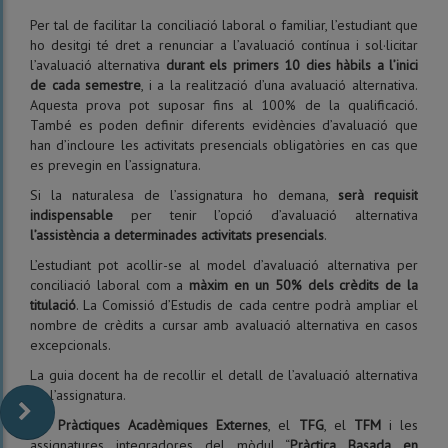
Per tal de facilitar la conciliació laboral o familiar, l’estudiant que
ho desitgi té dret a renunciar a l’avaluació contínua i sol·licitar
l’avaluació alternativa
durant els primers 10 dies hàbils a l’inici
de cada semestre
, i a la realització d’una avaluació alternativa.
Aquesta prova pot suposar fins al 100% de la qualificació.
També es poden definir diferents evidències d’avaluació que
han d’incloure les activitats presencials obligatòries en cas que
es prevegin en l’assignatura.
Si la naturalesa de l’assignatura ho demana,
serà requisit
indispensable
per tenir l’opció d’avaluació alternativa
l’assistència a determinades activitats presencials
.
L’estudiant pot acollir-se al model d’avaluació alternativa per
conciliació laboral com a
màxim en un 50% dels crèdits de la
titulació
. La Comissió d’Estudis de cada centre podrà ampliar el
nombre de crèdits a cursar amb avaluació alternativa en casos
excepcionals.
La guia docent ha de recollir el detall de l’avaluació alternativa
de l’assignatura.
Les
Pràctiques Acadèmiques Externes
, el
TFG
, el
TFM
i les
assignatures integradores del mòdul “
Pràctica Basada en