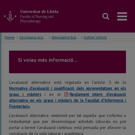
Go
to
Universitat de Lleida
the
Faculty of Nursing and
main
Physiotherapy
content
of
Home
/
Secretaria acadèmica
/
Alternative Evaluation
/
further information
the
page
Si voleu més informació...
L'avaluació alternativa està regulada en l'article 5 de la
Normativa d'avaluació i qualificació dels aprenentatges en els
graus i màsters
i en el
Reglament intern d'avaluació
alternativa en els graus i màsters de la Facultat d'Infermeria i
Fisioteràpi
a
.
L'avaluació alternativa -entenent per tal aquella que s’ofereix a
l’estudiantat que per desenvolupar activitats laborals no pot
portar a terme l’avaluació continua- està pensada per afavorir la
conciliació de la vida laboral i acadèmica.