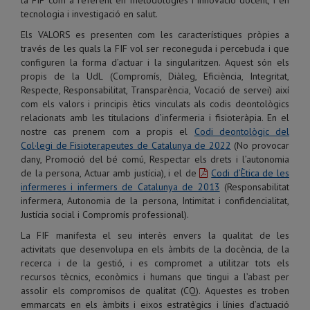
la FIF com a referent en metodologies i innovació docent, i en
tecnologia i investigació en salut.
Els VALORS es presenten com les característiques pròpies a
través de les quals la FIF vol ser reconeguda i percebuda i que
configuren la forma d’actuar i la singularitzen. Aquest són els
propis de la UdL (Compromís, Diàleg, Eficiència, Integritat,
Respecte, Responsabilitat, Transparència, Vocació de servei) així
com els valors i principis ètics vinculats als codis deontològics
relacionats amb les titulacions d’infermeria i fisioteràpia. En el
nostre cas prenem com a propis el
Codi deontològic del
Col·legi de Fisioterapeutes de Catalunya de 2022
(No provocar
dany, Promoció del bé comú, Respectar els drets i l’autonomia
de la persona, Actuar amb justícia), i el de
Codi d’Ètica de les
infermeres i infermers de Catalunya de 2013
(Responsabilitat
infermera, Autonomia de la persona, Intimitat i confidencialitat,
Justícia social i Compromís professional).
La FIF manifesta el seu interès envers la qualitat de les
activitats que desenvolupa en els àmbits de la docència, de la
recerca i de la gestió, i es compromet a utilitzar tots els
recursos tècnics, econòmics i humans que tingui a l’abast per
assolir els compromisos de qualitat (CQ). Aquestes es troben
emmarcats en els àmbits i eixos estratègics i línies d’actuació