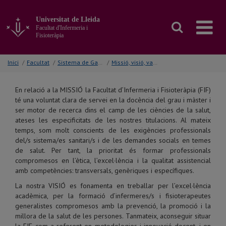
Anar
al
Universitat de Lleida
contingut
Facultat d'Infermeria i
principal
Fisioteràpia
de
la
Inici
/
Facultat
/
Sistema de Garantia Interna de Qualitat
/
Missió, visió, valors i compromisos de la FIF
pàgina
En relació a la MISSIÓ la Facultat d’Infermeria i Fisioteràpia (FIF)
té una voluntat clara de servei en la docència del grau i màster i
ser motor de recerca dins el camp de les ciències de la salut,
ateses les especificitats de les nostres titulacions. Al mateix
temps, som molt conscients de les exigències professionals
del/s sistema/es sanitari/s i de les demandes socials en temes
de salut. Per tant, la prioritat és formar professionals
compromesos en l’ètica, l’excel·lència i la qualitat assistencial
amb competències: transversals, genèriques i específiques.
La nostra VISIÓ es fonamenta en treballar per l’excel·lència
acadèmica, per la formació d’infermeres/s i fisioterapeutes
generalistes compromesos amb la prevenció, la promoció i la
millora de la salut de les persones. Tanmateix, aconseguir situar