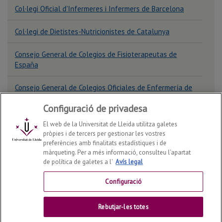
en Fisioteràpia
Col·legi Oficial d'Infermeres i Infermers de Barcelona
Col·legi de Dietistes-Nutricionistes de Catalunya
Consejo General de Colegios de Fisioterapeutas de
España
Consejo General de Colegios Oficiales de Enfermería de
España
Configuració de privadesa
El web de la Universitat de Lleida utilitza galetes
pròpies i de tercers per gestionar les vostres
preferències amb finalitats estadístiques i de
Màster universitari en Educació per a
màrqueting. Per a més informació, consulteu l’apartat
Facultat d'Infermeria i Fisioteràpia
2026
© | Telf: +34 973
la Salut
de política de galetes a l'
Avís legal
70 24 43
Configuració
Contactar
Rebutjar-les totes
Universitat de Lleida