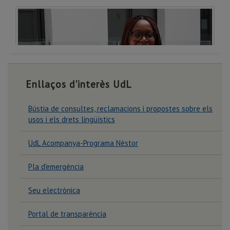
Enllaços d'interès UdL
Grau en Infermeria-Campus
Bústia de consultes, reclamacions i propostes sobre els
d'Igualada-UdL
usos i els drets lingüístics
UdL Acompanya-Programa Nèstor
Pla d'emergència
Seu electrònica
Portal de transparència