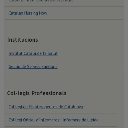
Escriure Infermeria a la Universitat
Doble titulació: Grau en Infermeria i
Catalan Nursing Now
Grau en Fisioteràpia
Institucions
Institut Català de la Salut
Gestió de Serveis Sanitaris
Col·legis Professionals
Col·legi de Fisioterapeutes de Catalunya
Col·legi Oficial d'Infermeres i Infermers de Lleida
Doble titulació: Grau en CAFE i Grau