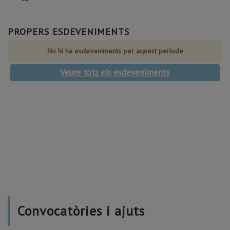
Agost
Agost
Agost
Agost
Agost
Agost
Agost
de
de
de
de
de
de
de
31
Agost
Agost
Agost
Agost
Agost
Agost
Agost
de
PROPERS ESDEVENIMENTS
Agost
No hi ha esdeveniments per aquest període
Veure tots els esdeveniments
Convocatòries i ajuts