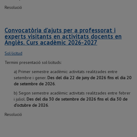
Resolució
Convocatòria d’ajuts per a professorat i
experts visitants en activitats docents en
Anglès. Curs acadèmic 2026-2027
Sol·licitud
Termini presentació sol·licituds:
a) Primer semestre acadèmic: activitats realitzades entre
setembre i gener.
Des del dia 22 de juny de 2026 fins el dia 20
de setembre de 2026
.
b) Segon semestre acadèmic: activitats realitzades entre febrer
i juliol.
Des del dia 30 de setembre de 2026 fins el dia 30 de
Màster universitari en Educació per a
d’octubre de 2026
.
la Salut
Resolució